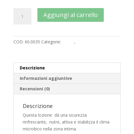
EMSana
A
Aggiungi al carrello
Lozione
l
per
t
la
e
cura
r
COD:
60.0035
Categorie:
Corpo
,
Cosmetica
intima
n
quantità
a
t
i
Descrizione
v
Informazioni aggiuntive
e
:
Recensioni (0)
Descrizione
Questa lozione dà una sicurezza
rinfrescante, nutre, attiva e stabilizza il clima
microbico nella zona intima.