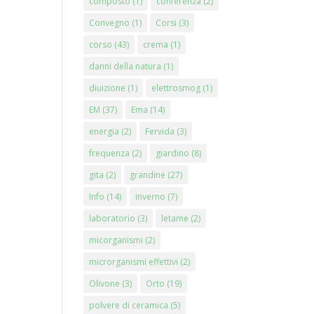
composto
(1)
conferenza
(2)
Convegno
(1)
Corsi
(3)
corso
(43)
crema
(1)
danni della natura
(1)
diuizione
(1)
elettrosmog
(1)
EM
(37)
Ema
(14)
energia
(2)
Fervida
(3)
frequenza
(2)
giardino
(8)
gita
(2)
grandine
(27)
Info
(14)
inverno
(7)
laboratorio
(3)
letame
(2)
micorganismi
(2)
microrganismi effettivi
(2)
Olivone
(3)
Orto
(19)
polvere di ceramica
(5)