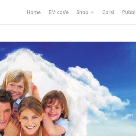
Home
EM cos’è
Shop
Corsi
Pubbl