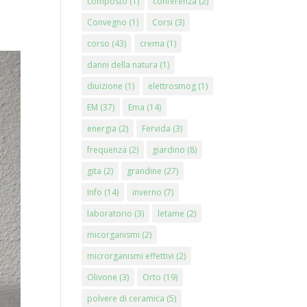
composto
(1)
conferenza
(2)
Convegno
(1)
Corsi
(3)
corso
(43)
crema
(1)
danni della natura
(1)
diuizione
(1)
elettrosmog
(1)
EM
(37)
Ema
(14)
energia
(2)
Fervida
(3)
frequenza
(2)
giardino
(8)
gita
(2)
grandine
(27)
Info
(14)
inverno
(7)
laboratorio
(3)
letame
(2)
micorganismi
(2)
microrganismi effettivi
(2)
Olivone
(3)
Orto
(19)
polvere di ceramica
(5)