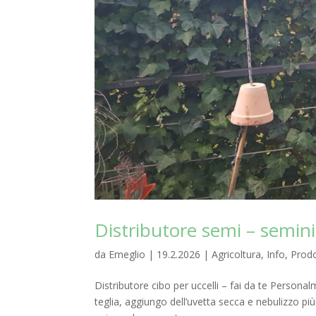
Distributore semi – semini 
da
Emeglio
|
19.2.2026
|
Agricoltura
,
Info
,
Prodo
Distributore cibo per uccelli – fai da te Person
teglia, aggiungo dell’uvetta secca e nebulizzo più