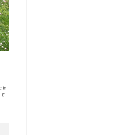
e in
 E’