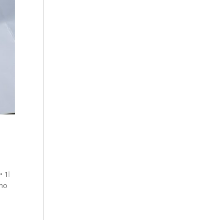
• 1l
rmo