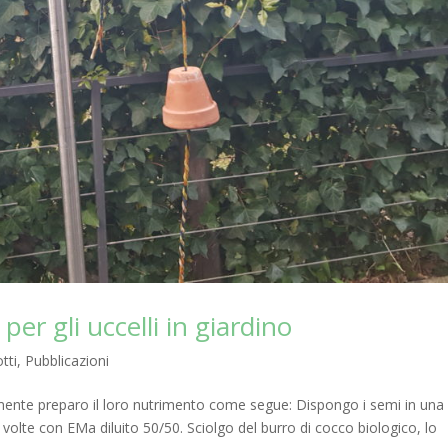
per gli uccelli in giardino
tti
,
Pubblicazioni
almente preparo il loro nutrimento come segue: Dispongo i semi in una
 volte con EMa diluito 50/50. Sciolgo del burro di cocco biologico, lo