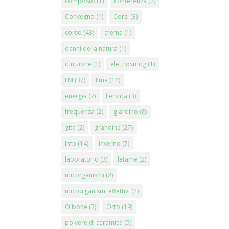
composto
(1)
conferenza
(2)
Convegno
(1)
Corsi
(3)
corso
(43)
crema
(1)
danni della natura
(1)
diuizione
(1)
elettrosmog
(1)
EM
(37)
Ema
(14)
energia
(2)
Fervida
(3)
frequenza
(2)
giardino
(8)
gita
(2)
grandine
(27)
Info
(14)
inverno
(7)
laboratorio
(3)
letame
(2)
micorganismi
(2)
microrganismi effettivi
(2)
Olivone
(3)
Orto
(19)
polvere di ceramica
(5)