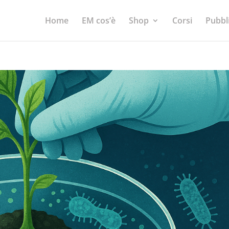
Home
EM cos’è
Shop
Corsi
Pubbl