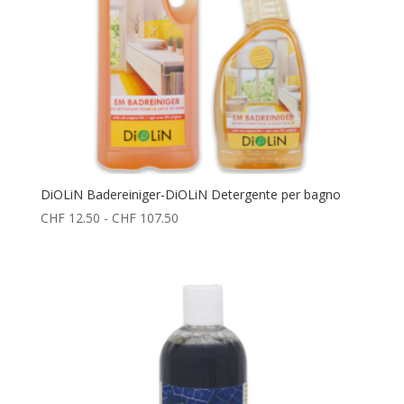
DiOLiN Badereiniger-DiOLiN Detergente per bagno
Fascia
CHF
12.50
-
CHF
107.50
di
prezzo:
da
CHF 12.50
a
CHF 107.50