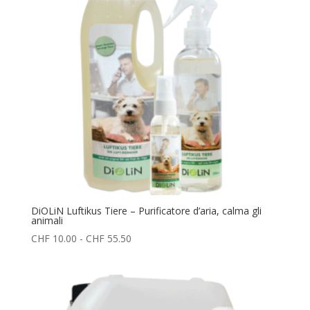
CHF 48.00
DiOLiN Luftikus Tiere – Purificatore d’aria, calma gli
animali
Fascia
CHF
10.00
-
CHF
55.50
di
prezzo:
da
CHF 10.00