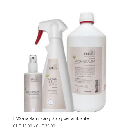
prezzo:
da
CHF 8.00
a
CHF 117.00
EMSana Raumspray-Spray per ambiente
Fascia
CHF
13.00
-
CHF
39.00