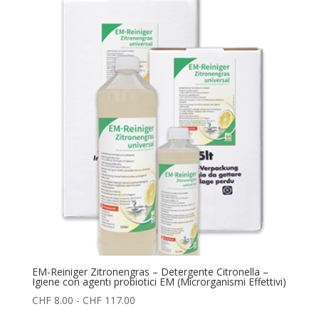
da
CHF 13.00
a
CHF 119.00
EM-Reiniger Zitronengras – Detergente Citronella –
Igiene con agenti probiotici EM (Microrganismi Effettivi)
Fascia
CHF
8.00
-
CHF
117.00
di