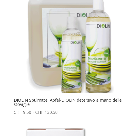
a
CHF 55.50
DiOLiN Spülmittel Apfel-DiOLiN detersivo a mano delle
stoviglie
Fascia
CHF
9.50
-
CHF
130.50
di
prezzo:
da