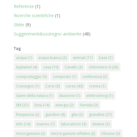
Referenze
(1)
Ricerche scientifiche
(1)
Slider
(9)
Suggerimenti&sostegno ambiente
(48)
Tag
acqua
(1)
acqua bianca
(2)
animali
(11)
base
(1)
biplantol
(4)
casa
(10)
Cavallo
(3)
chilometro 0
(26)
compostaggio
(5)
composto
(1)
conferenza
(2)
Convegno
(1)
Corsi
(3)
corso
(43)
crema
(1)
danni della natura
(1)
diuizione
(1)
elettrosmog
(1)
EM
(37)
Ema
(14)
energia
(2)
Fervida
(3)
frequenza
(2)
giardino
(8)
gita
(2)
grandine
(27)
Info
(14)
inverno
(7)
laboratorio
(3)
letame
(2)
micorganismi
(2)
microrganismi effettivi
(2)
Olivone
(3)