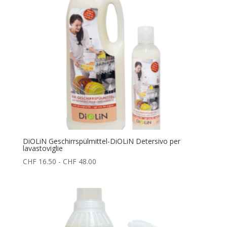
DiOLiN Geschirrspülmittel-DiOLiN Detersivo per
lavastoviglie
Fascia
CHF
16.50
-
CHF
48.00
di
prezzo:
da
CHF 16.50
a