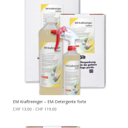
CHF 9.50
a
CHF 130.50
EM Kraftreiniger – EM-Detergente forte
Fascia
CHF
13.00
-
CHF
119.00
di
prezzo: