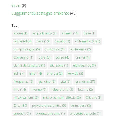
Slider
(9)
Suggerimenti&sostegno ambiente
(48)
Tag
acqua
(1)
acqua bianca
(2)
animali
(11)
base
(1)
biplantol
(4)
casa
(10)
Cavallo
(3)
chilometro 0
(26)
compostaggio
(5)
composto
(1)
conferenza
(2)
Convegno
(1)
Corsi
(3)
corso
(43)
crema
(1)
danni della natura
(1)
diuizione
(1)
elettrosmog
(1)
EM
(37)
Ema
(14)
energia
(2)
Fervida
(3)
frequenza
(2)
giardino
(8)
gita
(2)
grandine
(27)
Info
(14)
inverno
(7)
laboratorio
(3)
letame
(2)
micorganismi
(2)
microrganismi effettivi
(2)
Olivone
(3)
Orto
(19)
polvere di ceramica
(5)
primavera
(8)
prodotti
(1)
produzione ema
(1)
progetto agricolo
(1)