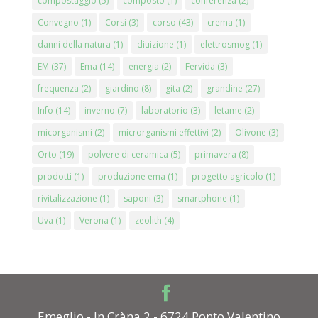
compostaggio
(5)
composto
(1)
conferenza
(2)
Convegno
(1)
Corsi
(3)
corso
(43)
crema
(1)
danni della natura
(1)
diuizione
(1)
elettrosmog
(1)
EM
(37)
Ema
(14)
energia
(2)
Fervida
(3)
frequenza
(2)
giardino
(8)
gita
(2)
grandine
(27)
Info
(14)
inverno
(7)
laboratorio
(3)
letame
(2)
micorganismi
(2)
microrganismi effettivi
(2)
Olivone
(3)
Orto
(19)
polvere di ceramica
(5)
primavera
(8)
prodotti
(1)
produzione ema
(1)
progetto agricolo
(1)
rivitalizzazione
(1)
saponi
(3)
smartphone
(1)
Uva
(1)
Verona
(1)
zeolith
(4)
Emeglio - In Cràna 2 - 6724 Ponto Valentino