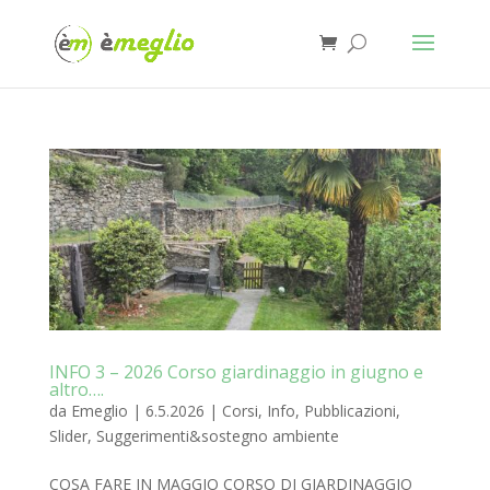
INFO 3 – 2026 Corso giardinaggio in giugno e
altro….
da
Emeglio
|
6.5.2026
|
Corsi
,
Info
,
Pubblicazioni
,
Slider
,
Suggerimenti&sostegno ambiente
COSA FARE IN MAGGIO CORSO DI GIARDINAGGIO