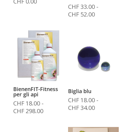
CHF
0.00
CHF
33.00
-
Fascia
CHF
52.00
di
prezzo:
da
CHF 33.00
a
CHF 52.00
BienenFIT-Fitness
Biglia blu
per gli api
CHF
18.00
-
CHF
18.00
-
Fascia
CHF
34.00
Fascia
CHF
298.00
di
di
prezzo:
prezzo:
da