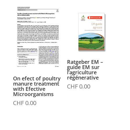
prezzo:
da
CHF 30.00
a
CHF 1'000.00
Ratgeber EM –
guide EM sur
l’agriculture
régénerative
On efect of poultry
manure treatment
CHF
0.00
with Efective
Microorganisms
CHF
0.00