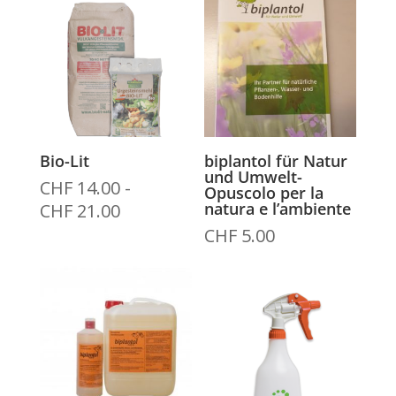
da
CHF 18.00
CHF 18.00
a
a
CHF 34.00
CHF 298.00
Bio-Lit
biplantol für Natur
und Umwelt-
CHF
14.00
-
Opuscolo per la
Fascia
natura e l’ambiente
CHF
21.00
di
CHF
5.00
prezzo:
da
CHF 14.00
a
CHF 21.00