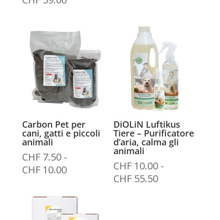
di
prezzo:
da
CHF 27.50
a
CHF 59.00
Carbon Pet per
DiOLiN Luftikus
cani, gatti e piccoli
Tiere – Purificatore
animali
d’aria, calma gli
animali
CHF
7.50
-
CHF
10.00
-
Fascia
CHF
10.00
Fascia
CHF
55.50
di
di
prezzo:
prezzo:
da
da