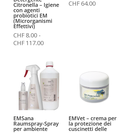
Fascia
CHF
64.00
Citronella – Igiene
con agenti
di
probiotici EM
prezzo:
(Microrganismi
da
Effettivi)
CHF 15.50
CHF
8.00
-
a
Fascia
CHF
117.00
CHF 64.00
di
prezzo:
da
CHF 8.00
a
CHF 117.00
EMSana
EMVet – crema per
Raumspray-Spray
la protezione dei
per ambiente
cuscinetti delle