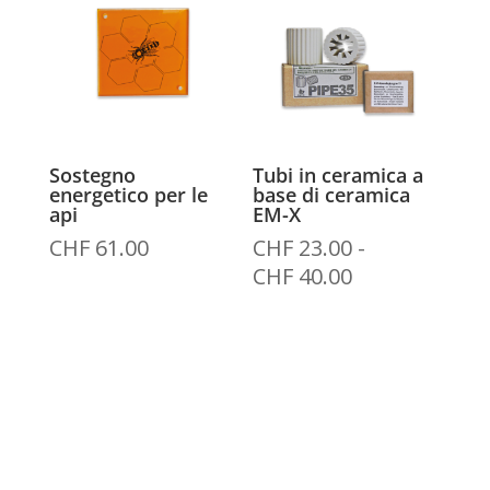
Sostegno
Tubi in ceramica a
energetico per le
base di ceramica
api
EM-X
CHF
61.00
CHF
23.00
-
Fascia
CHF
40.00
di
prezzo:
da
CHF 23.00
a
CHF 40.00