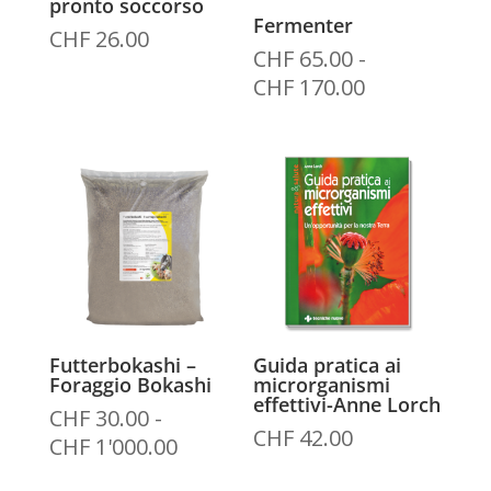
pronto soccorso
Fermenter
CHF
26.00
CHF
65.00
-
Fascia
CHF
170.00
di
prezzo:
da
CHF 65.00
a
CHF 170.00
Futterbokashi –
Guida pratica ai
Foraggio Bokashi
microrganismi
effettivi-Anne Lorch
CHF
30.00
-
CHF
42.00
Fascia
CHF
1'000.00
di