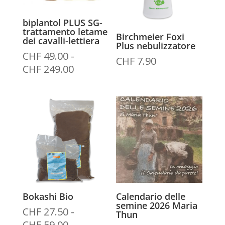
biplantol PLUS SG-
trattamento letame
Birchmeier Foxi
dei cavalli-lettiera
Plus nebulizzatore
CHF
49.00
-
CHF
7.90
Fascia
CHF
249.00
di
prezzo:
da
CHF 49.00
a
CHF 249.00
Bokashi Bio
Calendario delle
semine 2026 Maria
CHF
27.50
-
Thun
Fascia
CHF
59.00