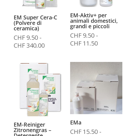
EM-Aktiv+ per
EM Super Cera-C
animali domestici,
(Polvere di
grandi e piccoli
ceramica)
CHF
9.50
-
CHF
9.50
-
Fascia
CHF
11.50
Fascia
CHF
340.00
di
di
prezzo:
prezzo:
da
da
CHF 9.50
CHF 9.50
a
a
CHF 11.50
CHF 340.00
EMa
EM-Reiniger
Zitronengras –
CHF
15.50
-
Detergente