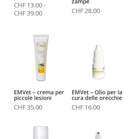
zampe
CHF
13.00
-
CHF
28.00
Fascia
CHF
39.00
di
prezzo:
da
CHF 13.00
a
CHF 39.00
EMVet – crema per
EMVet – Olio per la
piccole lesioni
cura delle orecchie
CHF
35.00
CHF
16.00