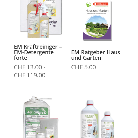
CHF 7.50
CHF 10.00
a
a
CHF 10.00
CHF 55.50
EM Kraftreiniger –
EM-Detergente
EM Ratgeber Haus
forte
und Garten
CHF
13.00
-
CHF
5.00
Fascia
CHF
119.00
di
prezzo:
da
CHF 13.00
a
CHF 119.00