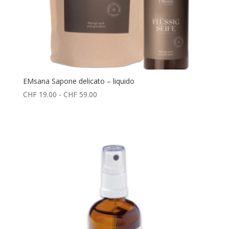
EMsana Sapone delicato – liquido
Fascia
CHF
19.00
-
CHF
59.00
di
prezzo:
da
CHF 19.00
a
CHF 59.00