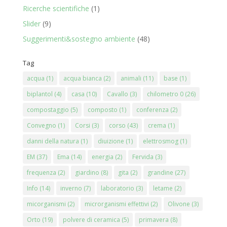
Ricerche scientifiche
(1)
Slider
(9)
Suggerimenti&sostegno ambiente
(48)
Tag
acqua
(1)
acqua bianca
(2)
animali
(11)
base
(1)
biplantol
(4)
casa
(10)
Cavallo
(3)
chilometro 0
(26)
compostaggio
(5)
composto
(1)
conferenza
(2)
Convegno
(1)
Corsi
(3)
corso
(43)
crema
(1)
danni della natura
(1)
diuizione
(1)
elettrosmog
(1)
EM
(37)
Ema
(14)
energia
(2)
Fervida
(3)
frequenza
(2)
giardino
(8)
gita
(2)
grandine
(27)
Info
(14)
inverno
(7)
laboratorio
(3)
letame
(2)
micorganismi
(2)
microrganismi effettivi
(2)
Olivone
(3)
Orto
(19)
polvere di ceramica
(5)
primavera
(8)