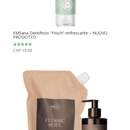
EMSana Dentifricio “Frisch”-rinfrescante – NUOVO
PRODOTTO
CHF
19.00
Valutato
5.00
su 5