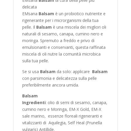
EMsana
Balsam
la cura della pelle più
delicata
EMsana
Balsam
è un probiotico nutriente e
rigenerante per i microrganismi della tua
pelle. Il
Balsam
è una miscela dei migliori oli
naturali di sesamo, canapa, cumino nero e
moringa. Spremuto a freddo e privo di
emulsionanti e conservanti, questa raffinata
miscela di oli nutre la comunità microbica
sulla tua pelle.
Se si usa
Balsam
da solo: applicare
Balsam
con parsimonia e delicatezza sulla pelle
preferibilmente ancora umida.
Balsam
Ingredienti
: olio di semi di sesamo, canapa,
cumino nero e Moringa, EM-X Gold, EM-X
sale marino, essenze floreali rigeneranti e
vitalizzanti di Aquilegia, Self Heal (Prunella
vulgaris) Antillide.