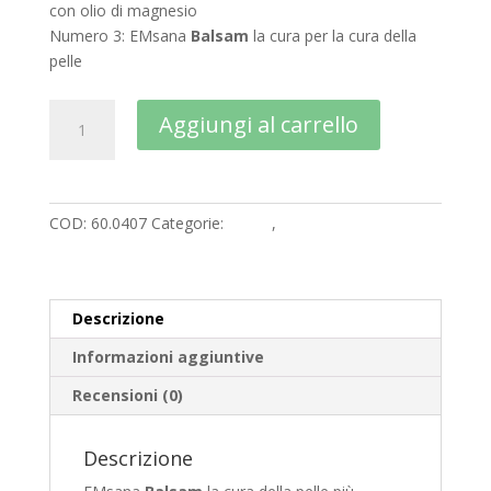
con olio di magnesio
Numero 3: EMsana
Balsam
la cura per la cura della
pelle
EMBeauty
A
Aggiungi al carrello
-
l
Un
t
Trio
e
di
r
COD:
60.0407
Categorie:
Corpo
,
Cosmetica
cosmetica
n
naturale:
a
Nr
t
3
i
Descrizione
Balsam
v
Informazioni aggiuntive
quantità
e
:
Recensioni (0)
Descrizione