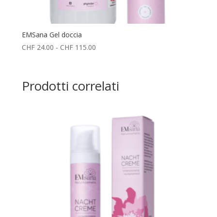
EMSana Gel doccia
Fascia
CHF
24.00
-
CHF
115.00
di
prezzo:
da
Prodotti correlati
CHF 24.00
a
CHF 115.00