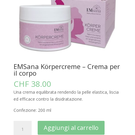
EMSana Körpercreme – Crema per
il corpo
CHF
38.00
Una crema equilibrata rendendo la pelle elastica, liscia
ed efficace contro la disidratazione.
Confezione: 200 ml
EMSana
A
Aggiungi al carrello
Körpercreme
l