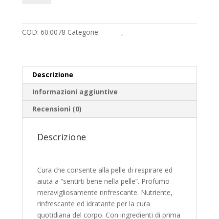
-
t
Crema
e
per
r
COD:
60.0078
Categorie:
Corpo
,
Cosmetica
il
n
corpo
a
quantità
t
i
Descrizione
v
Informazioni aggiuntive
e
:
Recensioni (0)
Descrizione
Cura che consente alla pelle di respirare ed
aiuta a “sentirti bene nella pelle”. Profumo
meravigliosamente rinfrescante.
Nutriente,
rinfrescante ed idratante per la cura
quotidiana del corpo. Con ingredienti di prima