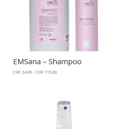
EMSana – Shampoo
Fascia
CHF
24.00
-
CHF
115.00
di
prezzo:
da
CHF 24.00
a
CHF 115.00