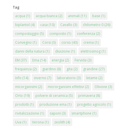
Tag
acqua
(1)
acqua bianca
(2)
animali
(11)
base
(1)
biplantol
(4)
casa
(10)
Cavallo
(3)
chilometro 0
(26)
compostaggio
(5)
composto
(1)
conferenza
(2)
Convegno
(1)
Corsi
(3)
corso
(43)
crema
(1)
danni della natura
(1)
diuizione
(1)
elettrosmog
(1)
EM
(37)
Ema
(14)
energia
(2)
Fervida
(3)
frequenza
(2)
giardino
(8)
gita
(2)
grandine
(27)
Info
(14)
inverno
(7)
laboratorio
(3)
letame
(2)
micorganismi
(2)
microrganismi effettivi
(2)
Olivone
(3)
Orto
(19)
polvere di ceramica
(5)
primavera
(8)
prodotti
(1)
produzione ema
(1)
progetto agricolo
(1)
rivitalizzazione
(1)
saponi
(3)
smartphone
(1)
Uva
(1)
Verona
(1)
zeolith
(4)