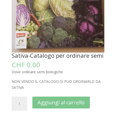
Sativa-Catalogo per ordinare semi
CHF
0.00
Dove ordinare semi biologiche
NON VENDO IL CATALOGO-SI PUO ORDINARLO DA
SATIVA
Sativa-
A
Aggiungi al carrello
Catalogo
l
per
t