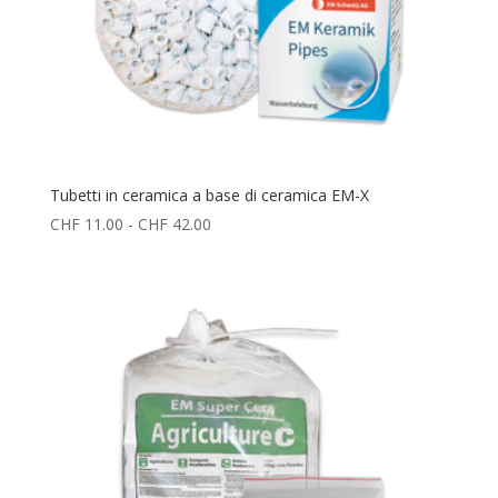
Tubetti in ceramica a base di ceramica EM-X
Fascia
CHF
11.00
-
CHF
42.00
di
prezzo:
da
CHF 11.00
a
CHF 42.00