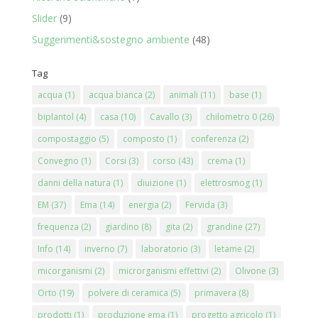
Slider
(9)
Suggerimenti&sostegno ambiente
(48)
Tag
acqua
(1)
acqua bianca
(2)
animali
(11)
base
(1)
biplantol
(4)
casa
(10)
Cavallo
(3)
chilometro 0
(26)
compostaggio
(5)
composto
(1)
conferenza
(2)
Convegno
(1)
Corsi
(3)
corso
(43)
crema
(1)
danni della natura
(1)
diuizione
(1)
elettrosmog
(1)
EM
(37)
Ema
(14)
energia
(2)
Fervida
(3)
frequenza
(2)
giardino
(8)
gita
(2)
grandine
(27)
Info
(14)
inverno
(7)
laboratorio
(3)
letame
(2)
micorganismi
(2)
microrganismi effettivi
(2)
Olivone
(3)
Orto
(19)
polvere di ceramica
(5)
primavera
(8)
prodotti
(1)
produzione ema
(1)
progetto agricolo
(1)