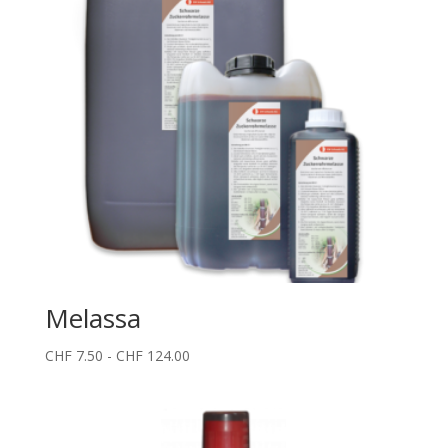
Melassa
Fascia
CHF
7.50
-
CHF
124.00
di
prezzo:
da
CHF 7.50