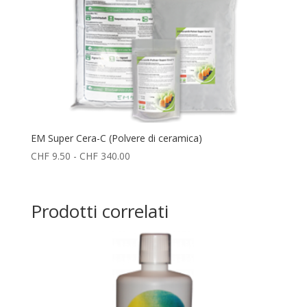
EM Super Cera-C (Polvere di ceramica)
Fascia
CHF
9.50
-
CHF
340.00
di
prezzo:
da
Prodotti correlati
CHF 9.50
a
CHF 340.00