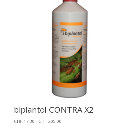
a
CHF 124.00
biplantol CONTRA X2
Fascia
CHF
17.30
-
CHF
205.00
di
prezzo: