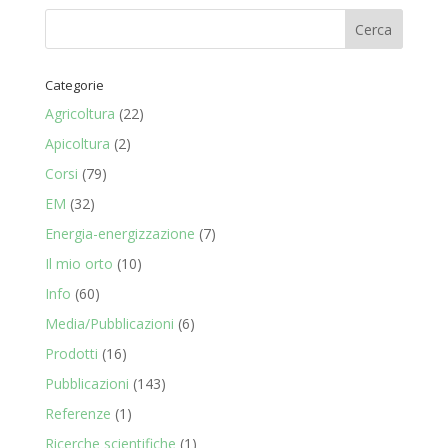
da
CHF 17.30
a
CHF 205.00
Categorie
Agricoltura
(22)
Apicoltura
(2)
Corsi
(79)
EM
(32)
Energia-energizzazione
(7)
Il mio orto
(10)
Info
(60)
Media/Pubblicazioni
(6)
Prodotti
(16)
Pubblicazioni
(143)
Referenze
(1)
Ricerche scientifiche
(1)