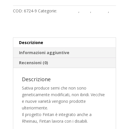
ordinare
e
semi
r
COD:
6724-9
Categorie:
Agricoltura
,
Corsi
,
Giardino
,
quantità
n
Suggerimenti
a
t
i
v
Descrizione
e
Informazioni aggiuntive
:
Recensioni (0)
Descrizione
Sativa produce semi che non sono
geneticamente modificati, non ibridi. Vecchie
e nuove varietà vengono prodotte
ulteriormente.
Il progetto Fintan è integrato anche a
Rheinau, Fintan lavora con i disabili.