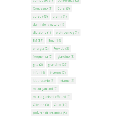
composto
(1)
conferenza
(2)
Convegno
(1)
Corsi
(3)
corso
(43)
crema
(1)
danni della natura
(1)
diuizione
(1)
elettrosmog
(1)
EM
(37)
Ema
(14)
energia
(2)
Fervida
(3)
frequenza
(2)
giardino
(8)
gita
(2)
grandine
(27)
Info
(14)
inverno
(7)
laboratorio
(3)
letame
(2)
micorganismi
(2)
microrganismi effettivi
(2)
Olivone
(3)
Orto
(19)
polvere di ceramica
(5)