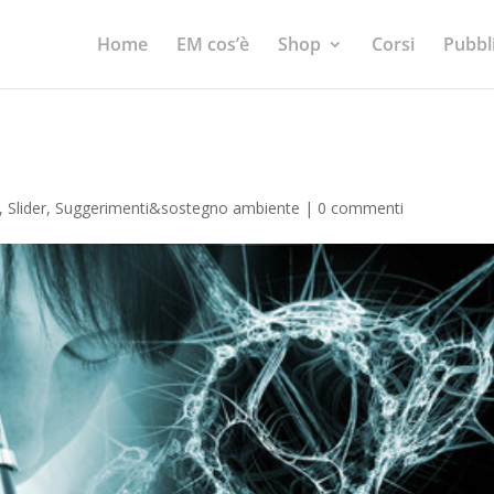
Home
EM cos’è
Shop
Corsi
Pubbl
a
,
Slider
,
Suggerimenti&sostegno ambiente
|
0 commenti