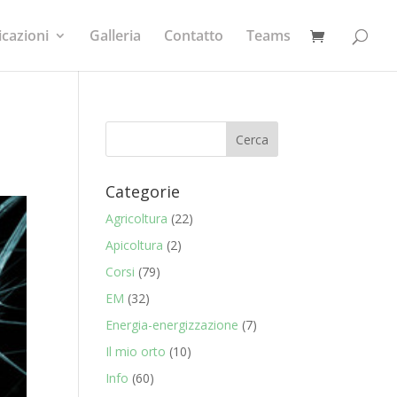
icazioni
Galleria
Contatto
Teams
Categorie
Agricoltura
(22)
Apicoltura
(2)
Corsi
(79)
EM
(32)
Energia-energizzazione
(7)
Il mio orto
(10)
Info
(60)