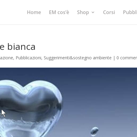
Home
EM cos’è
Shop
Corsi
Pubbl
e bianca
zazione
,
Pubblicazioni
,
Suggerimenti&sostegno ambiente
|
0 commen