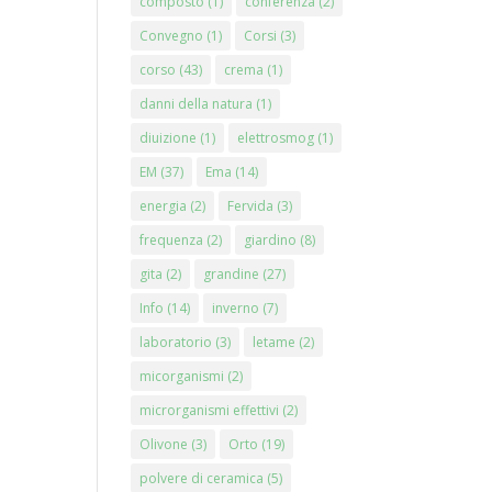
composto
(1)
conferenza
(2)
Convegno
(1)
Corsi
(3)
corso
(43)
crema
(1)
danni della natura
(1)
diuizione
(1)
elettrosmog
(1)
EM
(37)
Ema
(14)
energia
(2)
Fervida
(3)
frequenza
(2)
giardino
(8)
gita
(2)
grandine
(27)
Info
(14)
inverno
(7)
laboratorio
(3)
letame
(2)
micorganismi
(2)
microrganismi effettivi
(2)
Olivone
(3)
Orto
(19)
polvere di ceramica
(5)