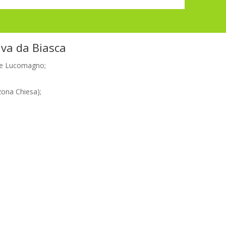
riva da Biasca
one Lucomagno;
zona Chiesa);