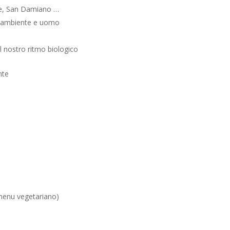
je, San Damiano …
ll’ambiente e uomo
il nostro ritmo biologico
nte
(menu vegetariano)