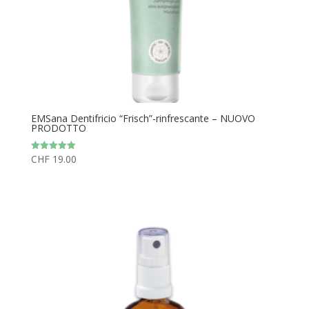
EMSana Dentifricio “Frisch”-rinfrescante – NUOVO
PRODOTTO
CHF
19.00
Valutato
5.00
su 5