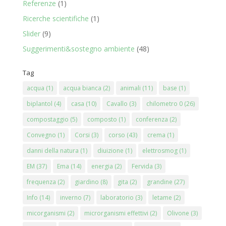
Referenze
(1)
Ricerche scientifiche
(1)
Slider
(9)
Suggerimenti&sostegno ambiente
(48)
Tag
acqua
(1)
acqua bianca
(2)
animali
(11)
base
(1)
biplantol
(4)
casa
(10)
Cavallo
(3)
chilometro 0
(26)
compostaggio
(5)
composto
(1)
conferenza
(2)
Convegno
(1)
Corsi
(3)
corso
(43)
crema
(1)
danni della natura
(1)
diuizione
(1)
elettrosmog
(1)
EM
(37)
Ema
(14)
energia
(2)
Fervida
(3)
frequenza
(2)
giardino
(8)
gita
(2)
grandine
(27)
Info
(14)
inverno
(7)
laboratorio
(3)
letame
(2)
micorganismi
(2)
microrganismi effettivi
(2)
Olivone
(3)