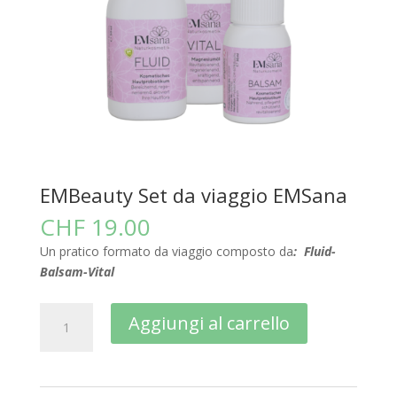
EMBeauty Set da viaggio EMSana
CHF
19.00
Un pratico formato da viaggio composto da
: Fluid-
Balsam-Vital
EMBeauty
A
Aggiungi al carrello
Set
l
da
t
viaggio
e
EMSana
r