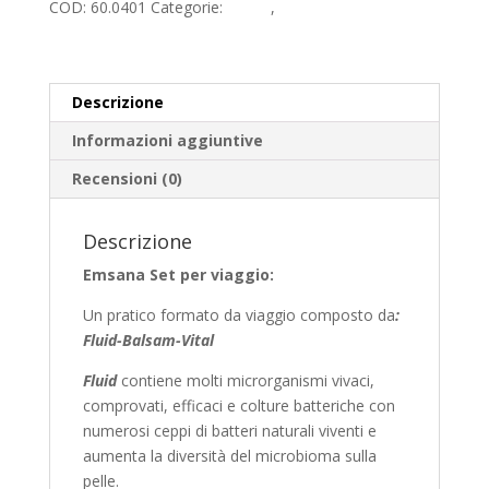
COD:
60.0401
Categorie:
Corpo
,
Cosmetica
quantità
n
a
t
i
Descrizione
v
Informazioni aggiuntive
e
:
Recensioni (0)
Descrizione
Emsana Set per viaggio:
Un pratico formato da viaggio composto da
:
Fluid-Balsam-Vital
Fluid
contiene molti microrganismi vivaci,
comprovati, efficaci e colture batteriche con
numerosi ceppi di batteri naturali viventi e
aumenta la diversità del microbioma sulla
pelle.