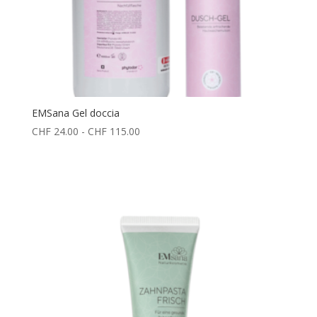
EMSana Gel doccia
Fascia
CHF
24.00
-
CHF
115.00
di
prezzo:
da
CHF 24.00
a
CHF 115.00