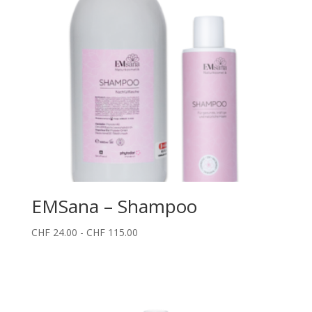
EMSana – Shampoo
Fascia
CHF
24.00
-
CHF
115.00
di
prezzo:
da
CHF 24.00
a