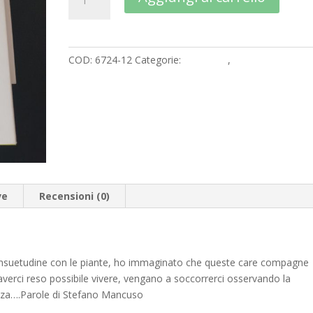
nazione
l
delle
t
piante
e
quantità
r
COD:
6724-12
Categorie:
Literatura
,
Suggerimenti
n
a
t
i
v
e
:
ve
Recensioni (0)
onsuetudine con le piante, ho immaginato che queste care compagne
verci reso possibile vivere, vengano a soccorrerci osservando la
venza….Parole di Stefano Mancuso