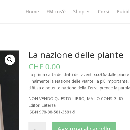
Home
EM cos’è
Shop
Corsi
Pubbl
La nazione delle piante
CHF
0.00
La prima carta dei diritti dei viventi
scritta
dalle piante
Finalmente la Nazione delle Piante, la più importante,
diffusa e potente nazione della Terra, prende la parol
NON VENDO QUESTO LIBRO, MA LO CONSIGLIO
Editori Laterza
ISBN 978-88-581-3581-5
La
A
Aggiungi al carrello