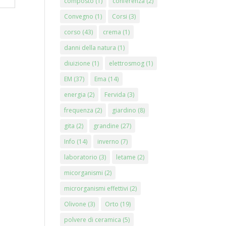
composto
(1)
conferenza
(2)
Convegno
(1)
Corsi
(3)
corso
(43)
crema
(1)
danni della natura
(1)
diuizione
(1)
elettrosmog
(1)
EM
(37)
Ema
(14)
energia
(2)
Fervida
(3)
frequenza
(2)
giardino
(8)
gita
(2)
grandine
(27)
Info
(14)
inverno
(7)
laboratorio
(3)
letame
(2)
micorganismi
(2)
microrganismi effettivi
(2)
Olivone
(3)
Orto
(19)
polvere di ceramica
(5)