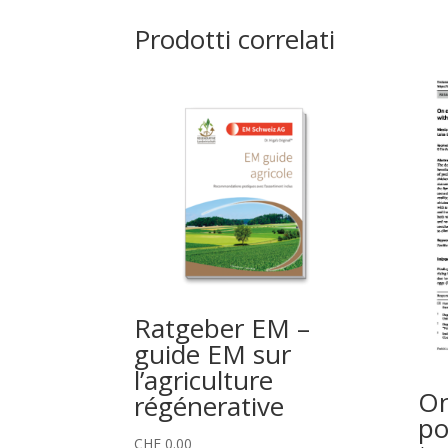
Prodotti correlati
Ratgeber EM –
guide EM sur
l’agriculture
On
régénerative
po
CHF
0.00