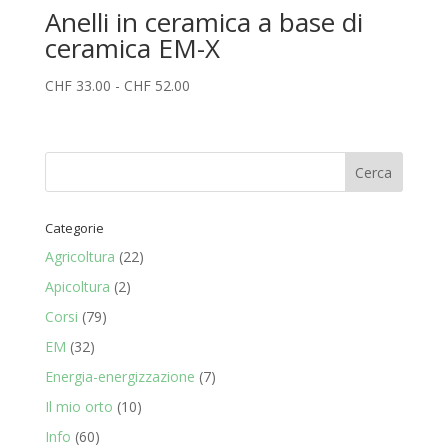
Anelli in ceramica a base di
ceramica EM-X
Fascia
CHF
33.00
-
CHF
52.00
di
prezzo:
da
CHF 33.00
a
CHF 52.00
Categorie
Agricoltura
(22)
Apicoltura
(2)
Corsi
(79)
EM
(32)
Energia-energizzazione
(7)
Il mio orto
(10)
Info
(60)