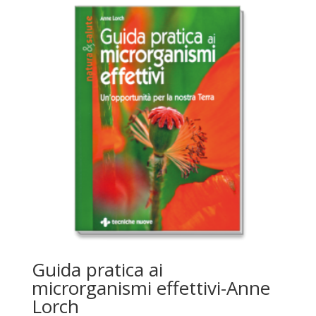
da
CHF 65.00
a
CHF 170.00
Guida pratica ai
microrganismi effettivi-Anne
Lorch