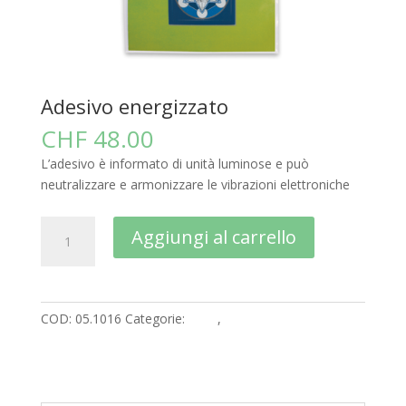
Adesivo energizzato
CHF
48.00
L’adesivo è informato di unità luminose e può
neutralizzare e armonizzare le vibrazioni elettroniche
Adesivo
A
Aggiungi al carrello
energizzato
l
quantità
t
e
r
COD:
05.1016
Categorie:
Casa
,
Energizzazione &
n
armonizzazione
a
t
i