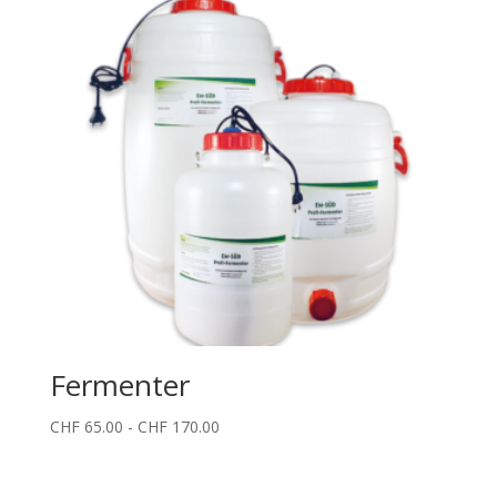
Fermenter
Fascia
CHF
65.00
-
CHF
170.00
di
prezzo: