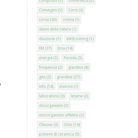
composto
(1)
conferenza
(2)
Convegno
(1)
Corsi
(3)
.00
corso
(43)
crema
(1)
danni della natura
(1)
.00
diuizione
(1)
elettrosmog
(1)
EM
(37)
Ema
(14)
energia
(2)
Fervida
(3)
frequenza
(2)
giardino
(8)
gita
(2)
grandine
(27)
n
Info
(14)
inverno
(7)
laboratorio
(3)
letame
(2)
micorganismi
(2)
microrganismi effettivi
(2)
Olivone
(3)
Orto
(19)
polvere di ceramica
(5)