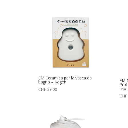
prezzo:
da
CHF 19.50
a
CHF 218.00
EM Ceramica per la vasca da
EM M
bagno – Kagen
Prof
uso
CHF
39.00
CHF