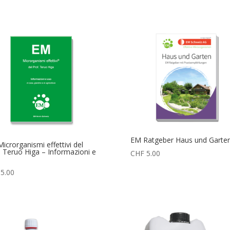
prezzo:
da
CHF 18
a
CHF 95
EM Ratgeber Haus und Garte
icrorganismi effettivi del
. Teruo Higa – Informazioni e
CHF
5.00
5.00