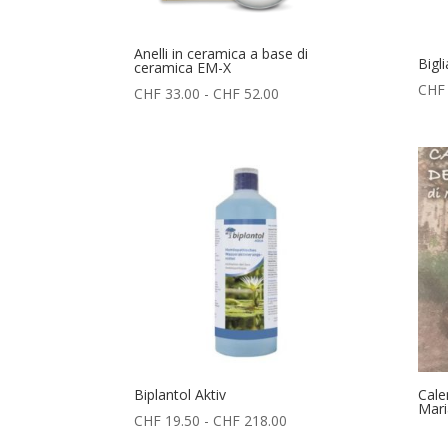
Anelli in ceramica a base di
Bigl
ceramica EM-X
CHF
Fascia
CHF
33.00
-
CHF
52.00
di
prezzo:
da
CHF 33.00
a
CHF 52.00
Biplantol Aktiv
Cale
Mari
Fascia
CHF
19.50
-
CHF
218.00
di