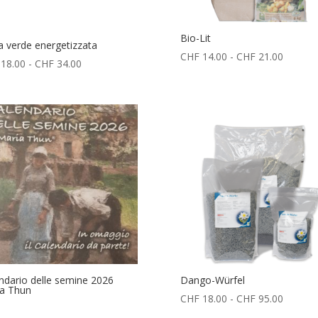
Bio-Lit
ia verde energetizzata
Fascia
CHF
14.00
-
CHF
21.00
Fascia
18.00
-
CHF
34.00
di
di
prezzo:
prezzo:
da
da
CHF 14
CHF 18.00
a
a
CHF 21
CHF 34.00
ndario delle semine 2026
Dango-Würfel
a Thun
Fascia
CHF
18.00
-
CHF
95.00
di