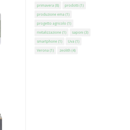
primavera
(8)
prodotti
(1)
produzione ema
(1)
progetto agricolo
(1)
rivitalizzazione
(1)
saponi
(3)
smartphone
(1)
Uva
(1)
Verona
(1)
zeolith
(4)
:
4.00
60.00