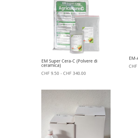
EM-A
EM Super Cera-C (Polvere di
ceramica)
CHF
Fascia
CHF
9.50
-
CHF
340.00
di
prezzo:
da
CHF 9.50
a
CHF 340.00