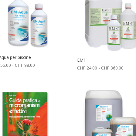
qua per piscine
EM1
Fascia
55.00
-
CHF
98.00
Fascia
CHF
24.00
-
CHF
360.00
di
di
prezzo:
prezzo
da
da
CHF 55.00
CHF 2
a
a
CHF 98.00
CHF 3