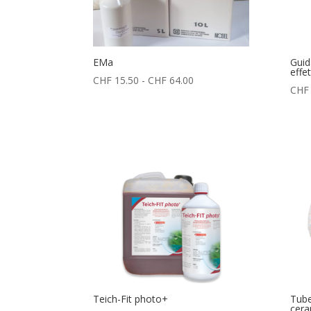
EMa
Guid
effe
Fascia
CHF
15.50
-
CHF
64.00
CHF
di
prezzo:
da
CHF 15.50
a
CHF 64.00
Teich-Fit photo+
Tube
cera