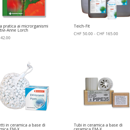
a pratica ai microrganismi
Teich-Fit
ttivi-Anne Lorch
Fascia
CHF
50.00
-
CHF
165.00
42.00
di
prezzo
da
CHF 5
a
CHF 1
tti in ceramica a base di
Tubi in ceramica a base di
mica EM-X
ceramica EM-X