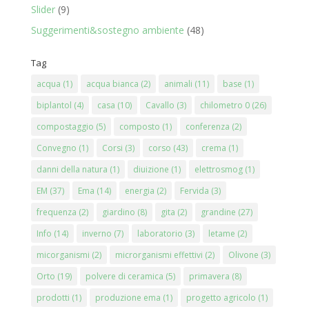
Slider
(9)
Suggerimenti&sostegno ambiente
(48)
Tag
acqua
(1)
acqua bianca
(2)
animali
(11)
base
(1)
biplantol
(4)
casa
(10)
Cavallo
(3)
chilometro 0
(26)
compostaggio
(5)
composto
(1)
conferenza
(2)
Convegno
(1)
Corsi
(3)
corso
(43)
crema
(1)
danni della natura
(1)
diuizione
(1)
elettrosmog
(1)
EM
(37)
Ema
(14)
energia
(2)
Fervida
(3)
frequenza
(2)
giardino
(8)
gita
(2)
grandine
(27)
Info
(14)
inverno
(7)
laboratorio
(3)
letame
(2)
micorganismi
(2)
microrganismi effettivi
(2)
Olivone
(3)
Orto
(19)
polvere di ceramica
(5)
primavera
(8)
prodotti
(1)
produzione ema
(1)
progetto agricolo
(1)