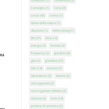
composto
(1)
conferenza
(2)
Convegno
(1)
Corsi
(3)
corso
(43)
crema
(1)
danni della natura
(1)
diuizione
(1)
elettrosmog
(1)
EM
(37)
Ema
(14)
energia
(2)
Fervida
(3)
frequenza
(2)
giardino
(8)
ità
gita
(2)
grandine
(27)
Info
(14)
inverno
(7)
laboratorio
(3)
letame
(2)
micorganismi
(2)
microrganismi effettivi
(2)
Olivone
(3)
Orto
(19)
polvere di ceramica
(5)
onto