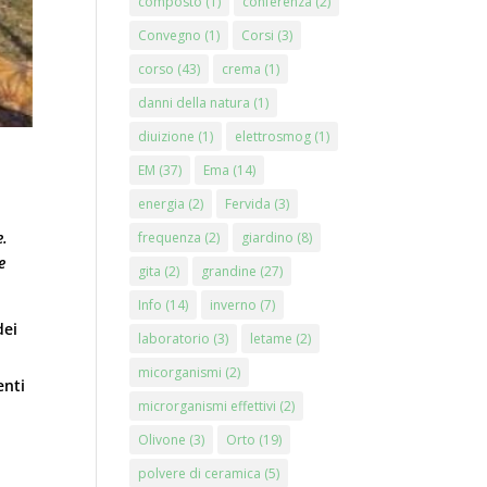
composto
(1)
conferenza
(2)
Convegno
(1)
Corsi
(3)
corso
(43)
crema
(1)
danni della natura
(1)
diuizione
(1)
elettrosmog
(1)
EM
(37)
Ema
(14)
energia
(2)
Fervida
(3)
e.
frequenza
(2)
giardino
(8)
e
gita
(2)
grandine
(27)
Info
(14)
inverno
(7)
dei
laboratorio
(3)
letame
(2)
micorganismi
(2)
enti
microrganismi effettivi
(2)
Olivone
(3)
Orto
(19)
.
polvere di ceramica
(5)